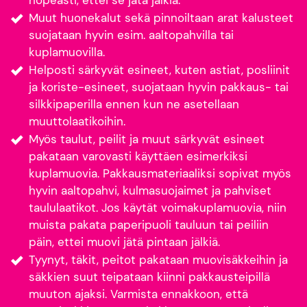
Muut huonekalut sekä pinnoiltaan arat kalusteet
suojataan hyvin esim. aaltopahvilla tai
kuplamuovilla.
Helposti särkyvät esineet, kuten astiat, posliinit
ja koriste-esineet, suojataan hyvin pakkaus- tai
silkkipaperilla ennen kun ne asetellaan
muuttolaatikoihin.
Myös taulut, peilit ja muut särkyvät esineet
pakataan varovasti käyttäen esimerkiksi
kuplamuovia. Pakkausmateriaaliksi sopivat myös
hyvin aaltopahvi, kulmasuojaimet ja pahviset
taululaatikot. Jos käytät voimakuplamuovia, niin
muista pakata paperipuoli tauluun tai peiliin
päin, ettei muovi jätä pintaan jälkiä.
Tyynyt, täkit, peitot pakataan muovisäkkeihin ja
säkkien suut teipataan kiinni pakkausteipillä
muuton ajaksi. Varmista ennakkoon, että