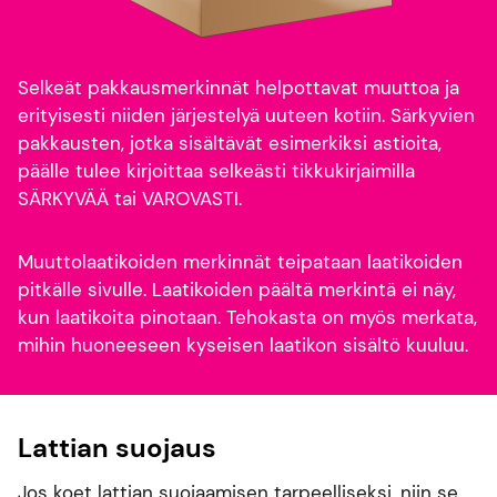
Selkeät pakkausmerkinnät helpottavat muuttoa ja
erityisesti niiden järjestelyä uuteen kotiin. Särkyvien
pakkausten, jotka sisältävät esimerkiksi astioita,
päälle tulee kirjoittaa selkeästi tikkukirjaimilla
SÄRKYVÄÄ tai VAROVASTI.
Muuttolaatikoiden merkinnät teipataan laatikoiden
pitkälle sivulle. Laatikoiden päältä merkintä ei näy,
kun laatikoita pinotaan. Tehokasta on myös merkata,
mihin huoneeseen kyseisen laatikon sisältö kuuluu.
Lattian suojaus
Jos koet lattian suojaamisen tarpeelliseksi, niin se