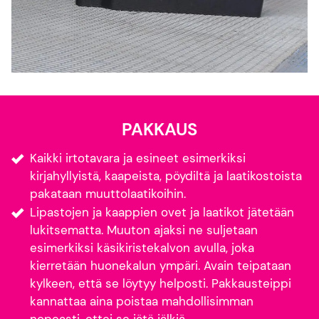
PAKKAUS
Kaikki irtotavara ja esineet esimerkiksi
kirjahyllyistä, kaapeista, pöydiltä ja laatikostoista
pakataan muuttolaatikoihin.
Lipastojen ja kaappien ovet ja laatikot jätetään
lukitsematta. Muuton ajaksi ne suljetaan
esimerkiksi käsikiristekalvon avulla, joka
kierretään huonekalun ympäri. Avain teipataan
kylkeen, että se löytyy helposti. Pakkausteippi
kannattaa aina poistaa mahdollisimman
nopeasti, ettei se jätä jälkiä.