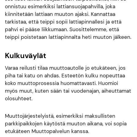
onnistuu esimerkiksi lattiansuojapahvilla, joka
kiinnitetään lattiaan muuton ajaksi. Kannattaa
tarkistaa, että teippi sopii lattiapinnallesi ja että
pahvi ei pääse liikkumaan. Suosittelemme, että
teippi poistetaan lattiapinnalta heti muuton jälkeen.
Kulkuväylät
Varaa reilusti tilaa muuttoautolle jo etukäteen, jos
piha tai katu on ahdas. Esteetön kulku nopeuttaa
koko muuttoprosessia huomattavasti. Huomioi
myös muut, kuten sään tai vuodenajan, aiheuttamat
olosuhteet.
Muuttojärjestelyistä, esimerkiksi maksullisten
parkkipaikkojen käytöstä muuton aikana, voi sopia
etukäteen Muuttopalvelun kanssa.